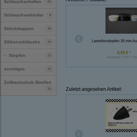
Schlauchschellen
62
Schlauchverbinder
8
Schutzkappen
39
Lamellenstopfen 30 mm A
Silikonschläuche
30
0,55 € *
›
Stopfen
23
Grundpreis:
0,55 € / St
sonstiges
15
Zellkautschuk-Streifen
Zuletzt angesehen Artikel:
25