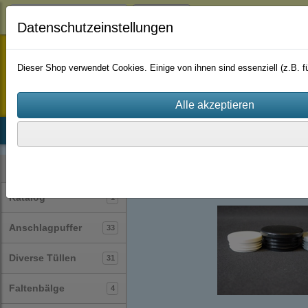
Login
Datenschutzeinstellungen
staufenbiel-berlin
Dieser Shop verwendet Cookies. Einige von ihnen sind essenziell (z.B.
Startseite
Produkte
Katalog
Firmenhistorie
AGB
Lamellenstopfen
rund
(26)
Kategorien
Katalog
1
Anschlagpuffer
33
Diverse Tüllen
31
Faltenbälge
4