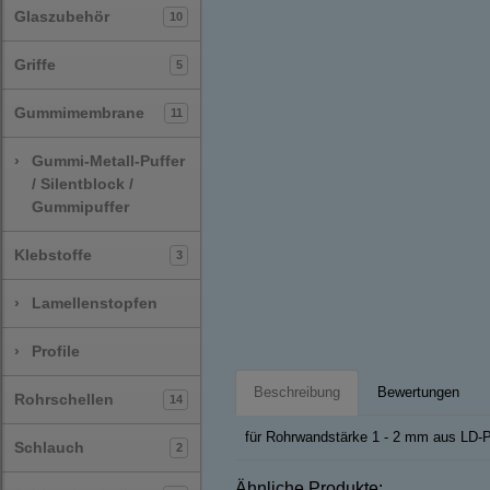
Glaszubehör
10
Griffe
5
Gummimembrane
11
›
Gummi-Metall-Puffer
/ Silentblock /
Gummipuffer
Klebstoffe
3
›
Lamellenstopfen
›
Profile
Beschreibung
Bewertungen
Rohrschellen
14
für Rohrwandstärke 1 - 2 mm aus LD-
Schlauch
2
Ähnliche Produkte: