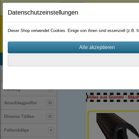
Login
Datenschutzeinstellungen
staufenbiel-berlin
Dieser Shop verwendet Cookies. Einige von ihnen sind essenziell (z.B.
Startseite
Produkte
Katalog
Firmenhistorie
AGB
Profile
Kantenschutzprofile
(89)
Kategorien
Katalog
1
Anschlagpuffer
33
Diverse Tüllen
31
Faltenbälge
4