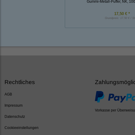
Gummi-Metall-Puffer, NK, 1
17,50 € *
Grundpreis:
17,50 € / S
Rechtliches
Zahlungsmögli
AGB
Impressum
Vorkasse per Überweis
Datenschutz
Cookieeinstellungen