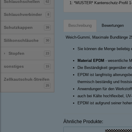
Schlauchschellen
62
1:
*MUSTER* Kantenschutz-Profil 1-4 
Schlauchverbinder
8
Beschreibung
Bewertungen
Schutzkappen
39
Weich-Gummi, Maximale Bundlänge 2
Silikonschläuche
30
Sie können die Menge beliebig 
›
Stopfen
23
Material EPDM
- wesentliche M
sonstiges
15
Die Beständigkeit gegenüber ebe
EPDM ist langfristig alterungsb
Zellkautschuk-Streifen
thermisch beständig und frosts
25
Anwendungen für den Werkstoff
auch bei Kälte hochflexibel, UV
EPDM ist aufgrund seiner hohen
Ähnliche Produkte: