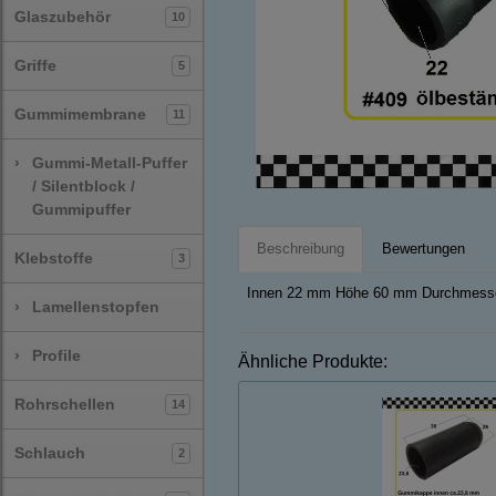
Glaszubehör
10
Griffe
5
Gummimembrane
11
›
Gummi-Metall-Puffer
/ Silentblock /
Gummipuffer
Beschreibung
Bewertungen
Klebstoffe
3
Innen 22 mm Höhe 60 mm Durchmess
›
Lamellenstopfen
›
Profile
Ähnliche Produkte:
Rohrschellen
14
Schlauch
2