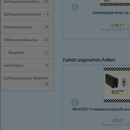
Schlauchschellen
62
Gummikappe innen ca.
Schlauchverbinder
8
2,90 € *
Schutzkappen
39
Grundpreis:
2,90 € / St
Silikonschläuche
30
›
Stopfen
23
Zuletzt angesehen Artikel:
sonstiges
15
Zellkautschuk-Streifen
25
*MUSTER* U-Kantenschutzprofil aus
1,25 € *
Grundpreis:
1,25 € / St