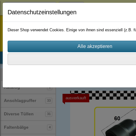
Login
Datenschutzeinstellungen
staufenbiel-berlin
Dieser Shop verwendet Cookies. Einige von ihnen sind essenziell (z.B.
Startseite
Produkte
Katalog
Firmenhistorie
AGB
Schutzkappen
(39)
Kategorien
Katalog
1
ausverkauft
Anschlagpuffer
33
Diverse Tüllen
31
Faltenbälge
4