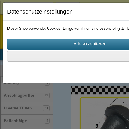
Login
Datenschutzeinstellungen
staufenbiel-berlin
Dieser Shop verwendet Cookies. Einige von ihnen sind essenziell (z.B.
Startseite
Produkte
Katalog
Firmenhistorie
AGB
Anschlagpuffer
(33)
Kategorien
Katalog
1
Anschlagpuffer
33
Diverse Tüllen
31
Faltenbälge
4