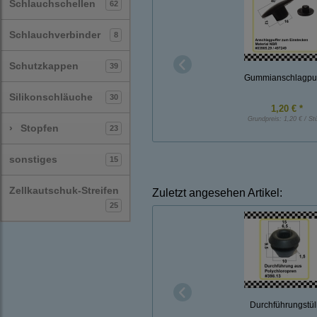
Schlauchschellen
62
Schlauchverbinder
8
Schutzkappen
39
Gummianschlagpuf
Silikonschläuche
30
1,20 € *
Grundpreis:
1,20 € / St
›
Stopfen
23
sonstiges
15
Zellkautschuk-Streifen
Zuletzt angesehen Artikel:
25
Durchführungstül