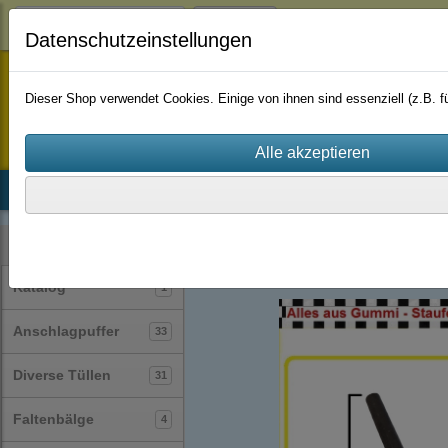
Login
Datenschutzeinstellungen
staufenbiel-berlin
Dieser Shop verwendet Cookies. Einige von ihnen sind essenziell (z.B.
Startseite
Produkte
Katalog
Firmenhistorie
AGB
sonstiges
(15)
Kategorien
Katalog
1
Anschlagpuffer
33
Diverse Tüllen
31
Faltenbälge
4