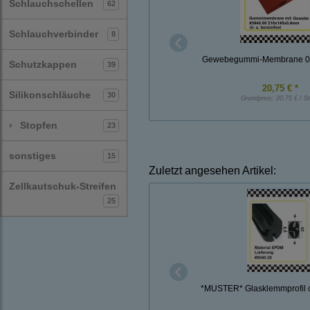
Schlauchschellen
62
Schlauchverbinder
8
Gewebegummi-Membrane 0
Schutzkappen
39
20,75 € *
Silikonschläuche
30
Grundpreis:
20,75 € / S
›
Stopfen
23
sonstiges
15
Zuletzt angesehen Artikel:
Zellkautschuk-Streifen
25
*MUSTER* Glasklemmprofil c