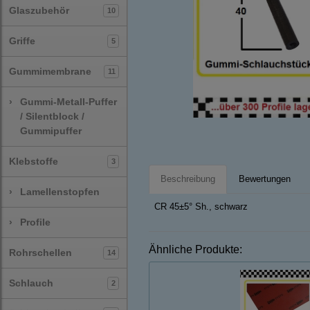
Glaszubehör
10
Griffe
5
Gummimembrane
11
›
Gummi-Metall-Puffer
/ Silentblock /
Gummipuffer
Klebstoffe
3
Beschreibung
Bewertungen
›
Lamellenstopfen
CR 45±5° Sh., schwarz
›
Profile
Ähnliche Produkte:
Rohrschellen
14
Schlauch
2