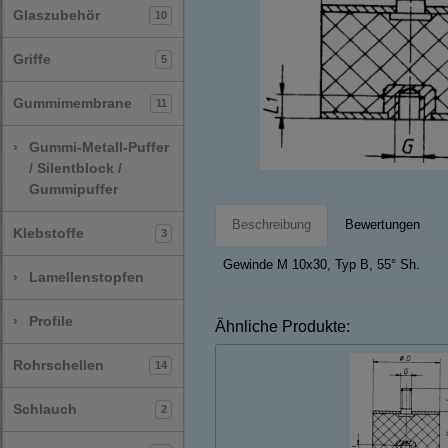
Glaszubehör
10
Griffe
5
Gummimembrane
11
›
Gummi-Metall-Puffer
/ Silentblock /
Gummipuffer
Beschreibung
Bewertungen
Klebstoffe
3
Gewinde M 10x30, Typ B, 55° Sh.
›
Lamellenstopfen
›
Profile
Ähnliche Produkte:
Rohrschellen
14
Schlauch
2