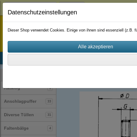
Login
Datenschutzeinstellungen
staufenbiel-berlin
Dieser Shop verwendet Cookies. Einige von ihnen sind essenziell (z.B.
Startseite
Produkte
Katalog
Firmenhistorie
AGB
Gummi-Metall-Puffer / Silentblock / Gu
Kategorien
Katalog
1
Anschlagpuffer
33
Diverse Tüllen
31
Faltenbälge
4