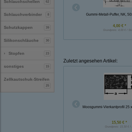
Schlauchschellen
62
Schlauchverbinder
Gummi-Metall-Puffer, NK, 5
8
4,00 € *
Schutzkappen
39
Grundpreis:
4,00 € / St
Silikonschläuche
30
›
Stopfen
23
Zuletzt angesehen Artikel:
sonstiges
15
Zellkautschuk-Streifen
25
Moosgummi-Vierkantprofil 25
15,50 € *
Grundpreis:
15,50 € /