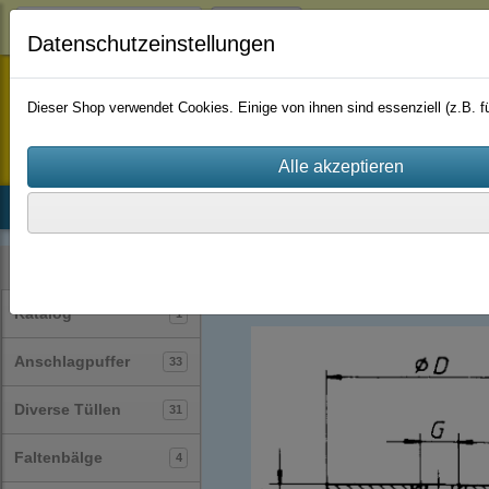
Login
Datenschutzeinstellungen
staufenbiel-berlin
Dieser Shop verwendet Cookies. Einige von ihnen sind essenziell (z.B.
Startseite
Produkte
Katalog
Firmenhistorie
AGB
Gummi-Metall-Puffer / Silentblock / Gu
Kategorien
Katalog
1
Anschlagpuffer
33
Diverse Tüllen
31
Faltenbälge
4