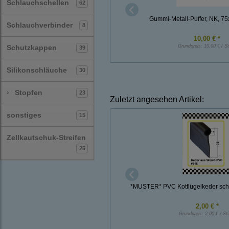
Schlauchschellen
62
Gummi-Metall-Puffer, NK, 7
Schlauchverbinder
8
10,00 € *
Schutzkappen
Grundpreis:
10,00 € / S
39
Silikonschläuche
30
›
Stopfen
23
Zuletzt angesehen Artikel:
sonstiges
15
Zellkautschuk-Streifen
25
*MUSTER* PVC Kotflügelkeder schw
2,00 € *
Grundpreis:
2,00 € / St