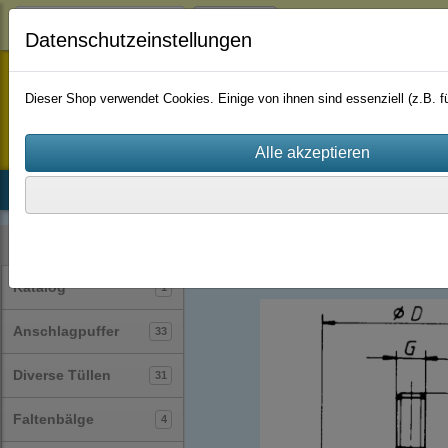
Login
Datenschutzeinstellungen
staufenbiel-berlin
Dieser Shop verwendet Cookies. Einige von ihnen sind essenziell (z.B.
Startseite
Produkte
Katalog
Firmenhistorie
AGB
Gummi-Metall-Puffer / Silentblock / Gu
Kategorien
Katalog
1
Anschlagpuffer
33
Diverse Tüllen
31
Faltenbälge
4