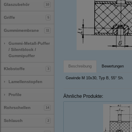
Glaszubehör
10
Griffe
5
Gummimembrane
11
›
Gummi-Metall-Puffer
/ Silentblock /
Gummipuffer
Beschreibung
Bewertungen
Klebstoffe
3
Gewinde M 10x30, Typ B, 55° Sh.
›
Lamellenstopfen
›
Profile
Ähnliche Produkte:
Rohrschellen
14
Schlauch
2