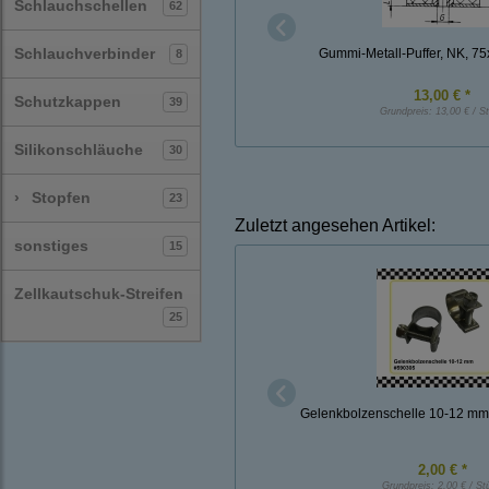
Schlauchschellen
62
Schlauchverbinder
Gummi-Metall-Puffer, NK, 7
8
13,00 € *
Schutzkappen
39
Grundpreis:
13,00 € / S
Silikonschläuche
30
›
Stopfen
23
Zuletzt angesehen Artikel:
sonstiges
15
Zellkautschuk-Streifen
25
Gelenkbolzenschelle 10-12 mm 
2,00 € *
Grundpreis:
2,00 € / St