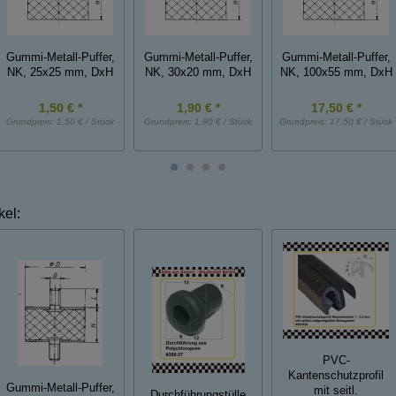
Gummi-Metall-Puffer,
Gummi-Metall-Puffer,
Gummi-Metall-Puffer,
NK, 25x25 mm, DxH
NK, 30x20 mm, DxH
NK, 100x55 mm, DxH
1,50 € *
1,90 € *
17,50 € *
Grundpreis:
1,50 € / Stück
Grundpreis:
1,90 € / Stück
Grundpreis:
17,50 € / Stück
kel:
PVC-
Kantenschutzprofil
Gummi-Metall-Puffer,
mit seitl.
Durchführungstülle