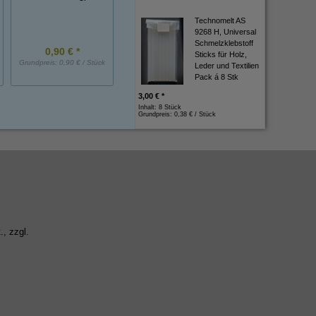
Fingerschutzprofil ca.
Profil ca. 20 cm l
20 cm lang
Technomelt AS
9268 H, Universal
Schmelzklebstoff
0,90 € *
3,25 € *
1,50 € *
Sticks für Holz,
Grundpreis:
0,90 € / Stück
Grundpreis:
3,25 € / Stück
Grundpreis:
1,50 € / St
Leder und Textilien
Pack á 8 Stk
3,00 € *
Inhalt: 8 Stück
Grundpreis:
0,38 € / Stück
., zzgl.