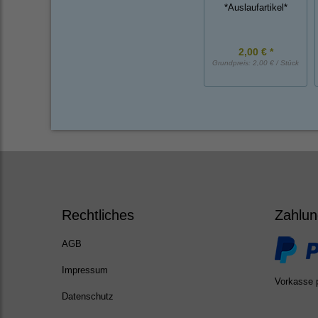
*Auslaufartikel*
2,00 € *
Grundpreis:
2,00 € / Stück
Rechtliches
Zahlun
AGB
Impressum
Vorkasse 
Datenschutz