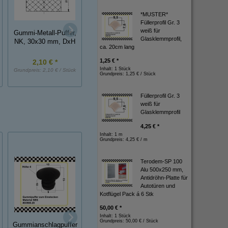
*MUSTER*
Füllerprofil Gr. 3
weiß für
Gummi-Metall-Puffer,
Gummi-Metall-Puffer,
Gummi-Metall-Puff
Glasklemmprofil,
NK, 30x30 mm, DxH
NK, 75x40 mm, DxH
NK, 50x20 mm, D
ca. 20cm lang
1,25 € *
2,10 € *
8,00 € *
4,00 € *
Inhalt: 1 Stück
Grundpreis:
2,10 € / Stück
Grundpreis:
8,00 € / Stück
Grundpreis:
4,00 € / St
Grundpreis:
1,25 € / Stück
Füllerprofil Gr. 3
weiß für
Glasklemmprofil
4,25 € *
Inhalt: 1 m
Grundpreis:
4,25 € / m
Terodem-SP 100
Alu 500x250 mm,
Antidröhn-Platte für
Autotüren und
Kotflügel Pack á 6 Stk
50,00 € *
*MUSTER*
Inhalt: 1 Stück
Pufferprofil
Grundpreis:
50,00 € / Stück
*MUSTER* PVC 
Gummianschlagpuffer