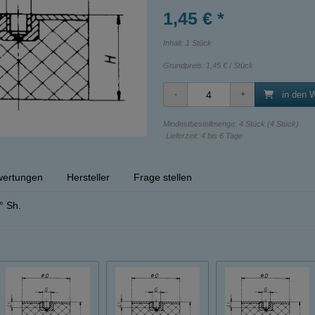
1,45 € *
Inhalt: 1 Stück
Grundpreis:
1,45 € / Stück
in den 
Mindestbestellmenge: 4 Stück (4 Stück)
Lieferzeit: 4 bis 6 Tage
ertungen
Hersteller
Frage stellen
° Sh.