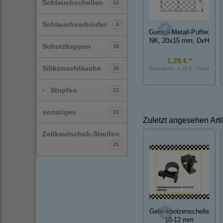
Schlauchschellen
62
Schlauchverbinder
8
Gummi-Metall-Puffer,
NK, 20x15 mm, DxH
Schutzkappen
39
1,25 € *
Silikonschläuche
30
Grundpreis:
1,25 € / Stück
›
Stopfen
23
sonstiges
15
Zuletzt angesehen Arti
Zellkautschuk-Streifen
25
Gelenkbolzenschelle
10-12 mm