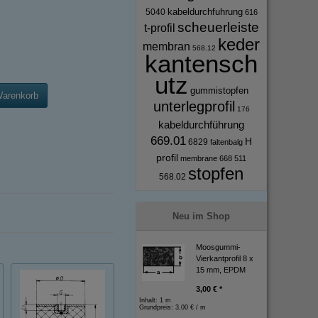
kabeldurchfuhrung
5040
616
scheuerleiste
t-profil
keder
membran
568.12
kantensch
utz
gummistopfen
Warenkorb
unterlegprofil
176
kabeldurchführung
669.01
H
6829
faltenbalg
profil
membrane
668
511
stopfen
568.02
Neu im Shop
Moosgummi-
Vierkantprofil 8 x
15 mm, EPDM
3,00 € *
Inhalt: 1 m
Grundpreis:
3,00 € / m