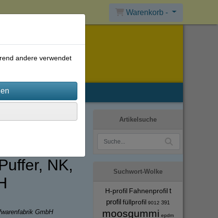
Warenkorb -
ährend andere verwendet
Artikelsuche
uffer, NK,
Suchwort-Wolke
H
t
H-profil
Fahnenprofil
profil
füllprofil
391
9012
moosgummi
ffwarenfabrik GmbH
epdm