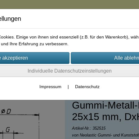
ellungen
in
okies. Einige von ihnen sind essenziell (z.B. für den Warenkorb), w
und Ihre Erfahrung zu verbessern.
rie
AGB
Impressum
Kontakt
Individuelle Datenschutzeinstellungen
lentblock / Gummipuffer
Impressum
|
Datenschutz
Gummi-Metall-P
25x15 mm, Dx
Artikel-Nr.:
352515
von Neolastic Gummi- und Kunststo