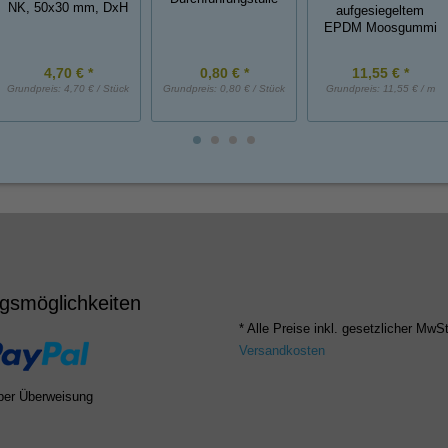
NK, 50x30 mm, DxH
aufgesiegeltem
EPDM Moosgummi
4,70 € *
0,80 € *
11,55 € *
Grundpreis:
4,70 € / Stück
Grundpreis:
0,80 € / Stück
Grundpreis:
11,55 € / m
gsmöglichkeiten
* Alle Preise inkl. gesetzlicher MwSt
Versandkosten
per Überweisung