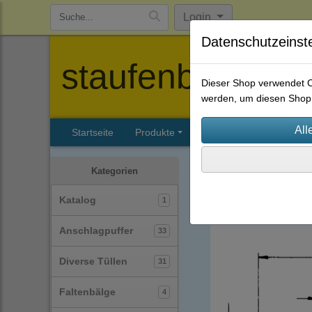
Login
Datenschutzeinst
staufenbiel-berl
Dieser Shop verwendet Co
werden, um diesen Shop 
Startseite
Produkte
Katalog
Firmenhisto
Gummi-Metall-Puffer / Si
Kategorien
Typ-E
(17)
Katalog
1
Anschlagpuffer
33
Diverse Tüllen
31
Faltenbälge
4