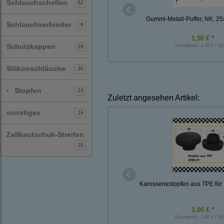
Schlauchschellen
62
Gummi-Metall-Puffer, NK, 2
Schlauchverbinder
8
1,50 € *
Schutzkappen
Grundpreis:
1,50 € / St
39
Silikonschläuche
30
›
Stopfen
23
Zuletzt angesehen Artikel:
sonstiges
15
Zellkautschuk-Streifen
25
Karosseriestopfen aus TPE fü
1,00 € *
Grundpreis:
1,00 € / St