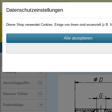
Login
Datenschutzeinstellungen
staufenbiel-berlin
Dieser Shop verwendet Cookies. Einige von ihnen sind essenziell (z.B.
Startseite
Produkte
Katalog
Firmenhistorie
AGB
Gummi-Metall-Puffer / Silentblock / Gu
Kategorien
Katalog
1
Anschlagpuffer
33
Diverse Tüllen
31
Faltenbälge
4