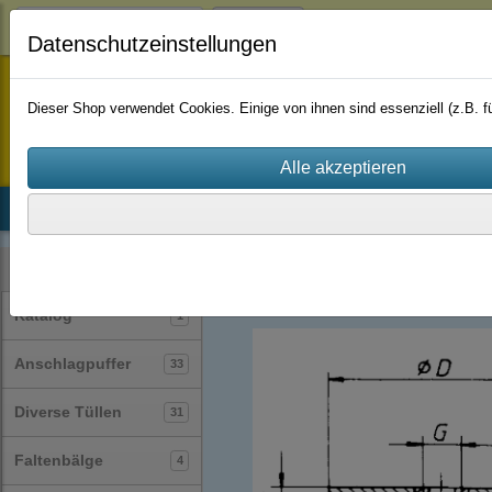
Login
Datenschutzeinstellungen
staufenbiel-berlin
Dieser Shop verwendet Cookies. Einige von ihnen sind essenziell (z.B.
Startseite
Produkte
Katalog
Firmenhistorie
AGB
Gummi-Metall-Puffer / Silentblock / Gu
Kategorien
Katalog
1
Anschlagpuffer
33
Diverse Tüllen
31
Faltenbälge
4