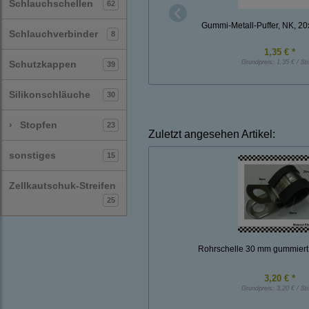
Schlauchschellen
62
Gummi-Metall-Puffer, NK, 2
Schlauchverbinder
8
1,35 € *
Schutzkappen
Grundpreis:
1,35 € / St
39
Silikonschläuche
30
›
Stopfen
23
Zuletzt angesehen Artikel:
sonstiges
15
Zellkautschuk-Streifen
25
Rohrschelle 30 mm gummiert 
3,20 € *
Grundpreis:
3,20 € / St