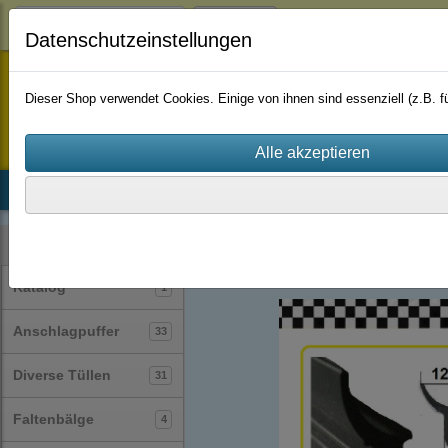
Login
Datenschutzeinstellungen
staufenbiel-berlin
Dieser Shop verwendet Cookies. Einige von ihnen sind essenziell (z.B.
Startseite
Produkte
Katalog
Firmenhistorie
AGB
Profile
Sonder-/Spezialprofile
(26)
Kategorien
Katalog
1
Anschlagpuffer
33
Diverse Tüllen
31
Faltenbälge
4