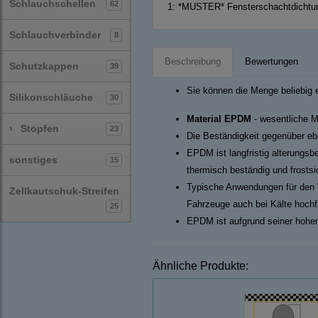
Schlauchschellen
62
1:
*MUSTER* Fensterschachtdichtung
Schlauchverbinder
8
Beschreibung
Bewertungen
Schutzkappen
39
Sie können die Menge beliebig 
Silikonschläuche
30
Material EPDM
- wesentliche M
›
Stopfen
23
Die Beständigkeit gegenüber ebe
EPDM ist langfristig alterungsb
sonstiges
15
thermisch beständig und frosts
Typische Anwendungen für den 
Zellkautschuk-Streifen
Fahrzeuge auch bei Kälte hochf
25
EPDM ist aufgrund seiner hohen
Ähnliche Produkte: