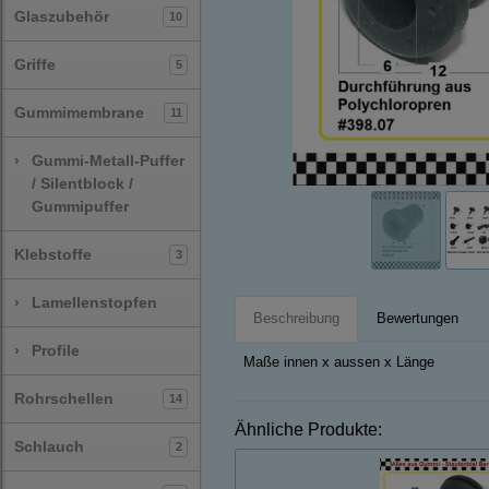
Glaszubehör
10
Griffe
5
Gummimembrane
11
›
Gummi-Metall-Puffer
/ Silentblock /
Gummipuffer
Klebstoffe
3
›
Lamellenstopfen
Beschreibung
Bewertungen
›
Profile
Maße innen x aussen x Länge
Rohrschellen
14
Ähnliche Produkte:
Schlauch
2