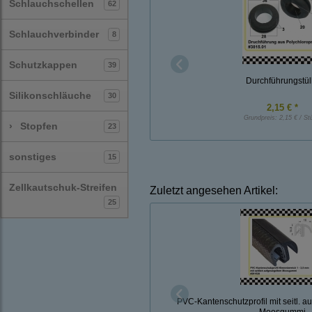
Schlauchschellen
62
Schlauchverbinder
8
Schutzkappen
39
Durchführungstül
Silikonschläuche
30
2,15 € *
Grundpreis:
2,15 € / St
›
Stopfen
23
sonstiges
15
Zellkautschuk-Streifen
Zuletzt angesehen Artikel:
25
PVC-Kantenschutzprofil mit seitl. 
Moosgummi