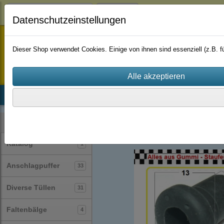
Login
Datenschutzeinstellungen
staufenbiel-berlin
Dieser Shop verwendet Cookies. Einige von ihnen sind essenziell (z.B.
Startseite
Produkte
Katalog
Firmenhistorie
AGB
Diverse Tüllen
(31)
Kategorien
Katalog
1
Anschlagpuffer
33
Diverse Tüllen
31
Faltenbälge
4