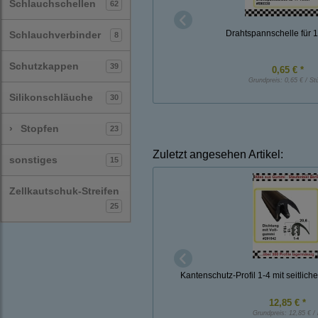
Schlauchschellen
62
Drahtspannschelle für
Schlauchverbinder
8
Schutzkappen
39
0,65 € *
Grundpreis:
0,65 € / St
Silikonschläuche
30
›
Stopfen
23
Zuletzt angesehen Artikel:
sonstiges
15
Zellkautschuk-Streifen
25
Kantenschutz-Profil 1-4 mit seitliche
12,85 € *
Grundpreis:
12,85 € /