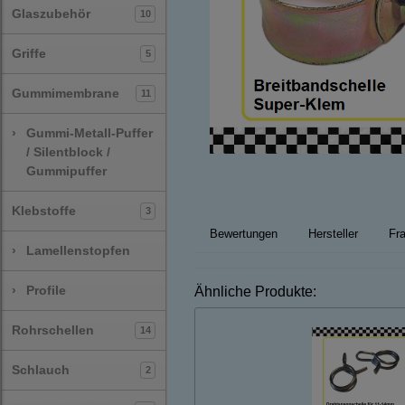
Glaszubehör
10
Griffe
5
Gummimembrane
11
›
Gummi-Metall-Puffer
/ Silentblock /
Gummipuffer
Klebstoffe
3
Bewertungen
Hersteller
Fra
›
Lamellenstopfen
›
Profile
Ähnliche Produkte:
Rohrschellen
14
Schlauch
2