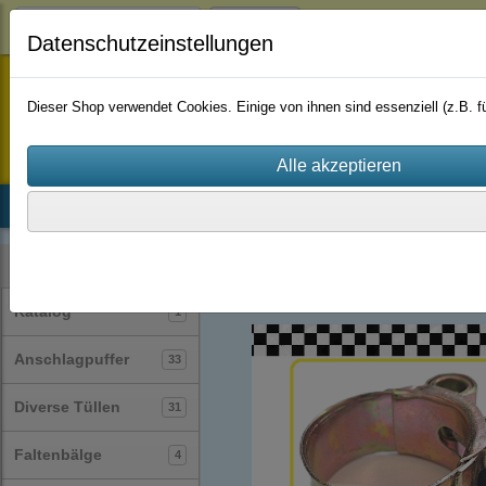
Login
Datenschutzeinstellungen
staufenbiel-berlin
Dieser Shop verwendet Cookies. Einige von ihnen sind essenziell (z.B.
Startseite
Produkte
Katalog
Firmenhistorie
AGB
Schlauchschellen
(62)
Kategorien
Katalog
1
Anschlagpuffer
33
Diverse Tüllen
31
Faltenbälge
4