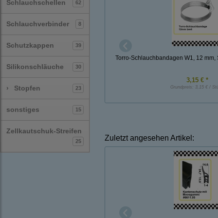
Schlauchschellen
62
Schlauchverbinder
8
Schutzkappen
39
Torro-Schlauchbandagen W1, 12 mm,
Silikonschläuche
30
3,15 € *
›
Stopfen
Grundpreis:
3,15 € / St
23
sonstiges
15
Zellkautschuk-Streifen
Zuletzt angesehen Artikel:
25