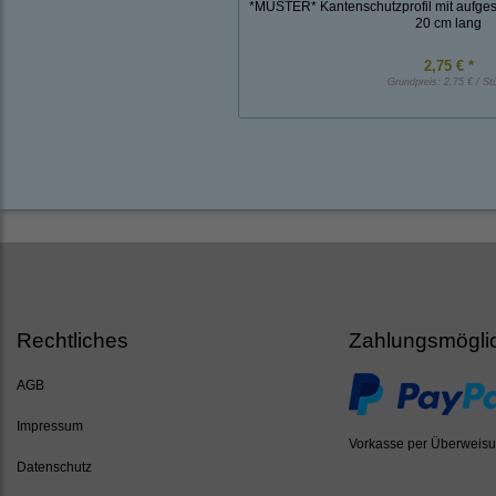
*MUSTER* Kantenschutzprofil mit aufge
20 cm lang
2,75 € *
Grundpreis:
2,75 € / St
Rechtliches
Zahlungsmögli
AGB
Impressum
Vorkasse per Überweis
Datenschutz