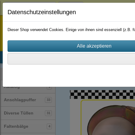
Login
Datenschutzeinstellungen
staufenbiel-berlin
Dieser Shop verwendet Cookies. Einige von ihnen sind essenziell (z.B.
Startseite
Produkte
Katalog
Firmenhistorie
AGB
Schlauchschellen
(62)
Kategorien
Katalog
1
Anschlagpuffer
33
Diverse Tüllen
31
Faltenbälge
4