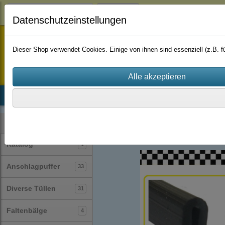
Login
Datenschutzeinstellungen
staufenbiel-berlin
Dieser Shop verwendet Cookies. Einige von ihnen sind essenziell (z.B.
Startseite
Produkte
Katalog
Firmenhistorie
AGB
Profile
Muster
(127)
Kategorien
Katalog
1
Anschlagpuffer
33
Diverse Tüllen
31
Faltenbälge
4