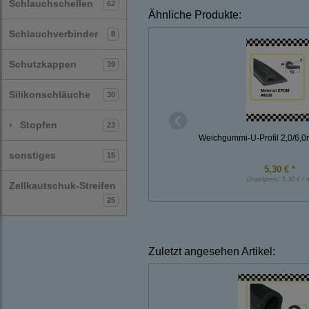
Schlauchschellen
62
Ähnliche Produkte:
Schlauchverbinder
8
Schutzkappen
39
Silikonschläuche
30
›
Stopfen
23
Weichgummi-U-Profil 2,0/6,
sonstiges
15
5,30 € *
Grundpreis:
5,30 € / 
Zellkautschuk-Streifen
25
Zuletzt angesehen Artikel: