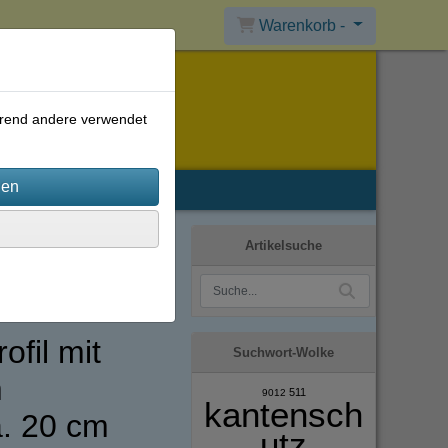
Warenkorb -
ährend andere verwendet
Artikelsuche
ofil mit
Suchwort-Wolke
m
511
9012
kantensch
. 20 cm
utz