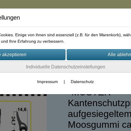
ellungen
in
okies. Einige von ihnen sind essenziell (z.B. für den Warenkorb), w
und Ihre Erfahrung zu verbessern.
rie
AGB
Impressum
Kontakt
Individuelle Datenschutzeinstellungen
ofile
(89)
Impressum
|
Datenschutz
*MUSTER*
Kantenschutzpr
aufgesiegelte
Moosgummi ca