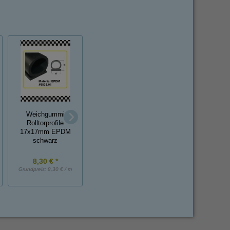
Weichgummi
*MUSTER*
Gummikappe für
Rolltorprofile
Pufferprofil
Bremslichtschalte
17x17mm EPDM
Fingerschutzprofil ca.
(nur auf Anfrage)
schwarz
20 cm lang
8,30 € *
2,75 € *
9,85 € *
Grundpreis:
8,30 € / m
Grundpreis:
2,75 € / Stück
Grundpreis:
9,85 € / St