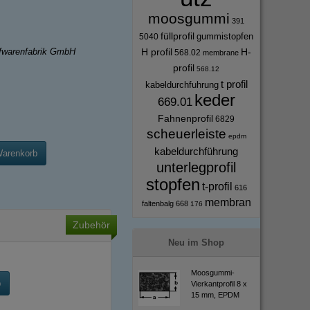
moosgummi
391
füllprofil
gummistopfen
5040
H profil
H-
ffwarenfabrik GmbH
568.02
membrane
profil
568.12
t profil
kabeldurchfuhrung
keder
669.01
Fahnenprofil
6829
scheuerleiste
epdm
kabeldurchführung
Warenkorb
unterlegprofil
stopfen
t-profil
616
membran
faltenbalg
668
176
Zubehör
Neu im Shop
Moosgummi-
b
Vierkantprofil 8 x
15 mm, EPDM