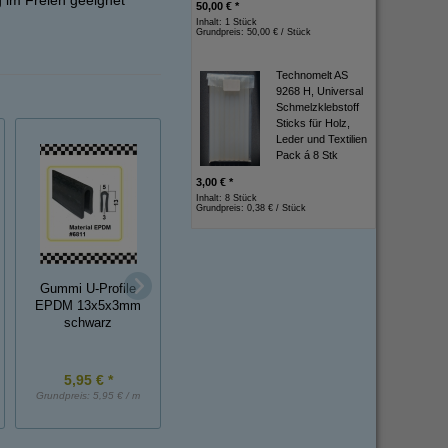
 im Freien geeignet
50,00 € *
Inhalt: 1 Stück
Grundpreis:
50,00 € / Stück
Technomelt AS
9268 H, Universal
Schmelzklebstoff
Sticks für Holz,
Leder und Textilien
Pack á 8 Stk
3,00 € *
Inhalt: 8 Stück
Grundpreis:
0,38 € / Stück
Gummi U-Profile
Moosgummi U-Profile
Kantenschutzprofi
EPDM 13x5x3mm
21x18x6mm EPDM
mit aufgesiegelt
schwarz
schwarz
Moosgummi
5,95 € *
11,30 € *
12,30 € *
Grundpreis:
5,95 € / m
Grundpreis:
11,30 € / m
Grundpreis:
12,30 € /