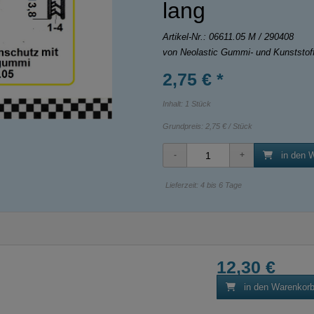
lang
Artikel-Nr.:
06611.05 M / 290408
von Neolastic Gummi- und Kunststo
2,75 € *
Inhalt: 1 Stück
Grundpreis:
2,75 € / Stück
in den 
Lieferzeit: 4 bis 6 Tage
12,30 €
in den Warenkor