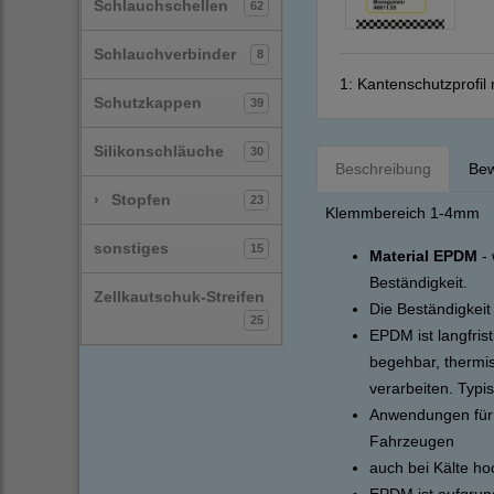
Schlauchschellen
62
Schlauchverbinder
8
1:
Kantenschutzprofil
Schutzkappen
39
Silikonschläuche
30
Beschreibung
Bew
›
Stopfen
23
Klemmbereich 1-4mm
sonstiges
15
Material EPDM
- 
Beständigkeit.
Zellkautschuk-Streifen
Die Beständigkeit
25
EPDM ist langfris
begehbar, thermi
verarbeiten. Typi
Anwendungen für 
Fahrzeugen
auch bei Kälte ho