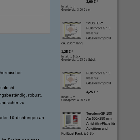
3,00 € *
Inhalt: 1 m
Grundpreis:
3,00 € / m
*MUSTER*
Füllerprofil Gr. 3
weiß für
Glasklemmprofil,
ca. 20cm lang
1,25 € *
Inhalt: 1 Stück
Grundpreis:
1,25 € / Stück
thermischer
Füllerprofil Gr. 3
weiß für
Glasklemmprofil
schlecht
4,25 € *
ngsbeständig, robust,
Inhalt: 1 m
Grundpreis:
4,25 € / m
andsicher zu
Terodem-SP 100
oder Türdichtungen an
Alu 500x250 mm,
Antidröhn-Platte für
Autotüren und
Kotflügel Pack á 6 Stk