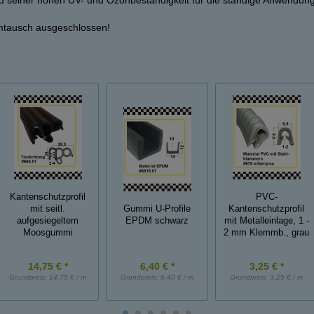
d seiner hohen UV- und Ozonbeständigkeit für die ständige Anwendung
mtausch ausgeschlossen!
Kantenschutzprofil
PVC-
mit seitl.
Gummi U-Profile
Kantenschutzprofil
aufgesiegeltem
EPDM schwarz
mit Metalleinlage, 1 -
Moosgummi
2 mm Klemmb., grau
14,75 € *
6,40 € *
3,25 € *
Grundpreis:
14,75 € / m
Grundpreis:
6,40 € / m
Grundpreis:
3,25 € / m