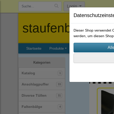
Login
Datenschutzeinst
staufenbiel-berl
Dieser Shop verwendet Co
werden, um diesen Shop 
Startseite
Produkte
Katalog
Firmenhisto
Profile
Kantenschutzpr
Kategorien
Katalog
1
Anschlagpuffer
33
Diverse Tüllen
31
Faltenbälge
4