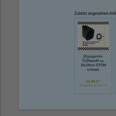
Zuletzt angesehen Arti
Moosgummi-
Pufferprofil ca.
18x18mm EPDM
schwarz
11,65 € *
Grundpreis:
11,65 € / m