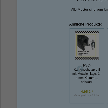
EPDM ist aufgrun
Alle Muster sind vom U
Ähnliche Produkte:
PVC-
Kantenschutzprofil
mit Metalleinlage, 1 -
4 mm Klemmb.,
schwarz
4,95 € *
Grundpreis:
4,95 € / m