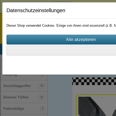
Login
Datenschutzeinstellungen
staufenbiel-berlin
Dieser Shop verwendet Cookies. Einige von ihnen sind essenziell (z.B.
Startseite
Produkte
Katalog
Firmenhistorie
AGB
Profile
Muster
(127)
Kategorien
Katalog
1
Anschlagpuffer
33
Diverse Tüllen
31
Faltenbälge
4