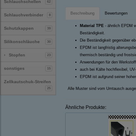
Schlauchschellen
62
Beschreibung
Bewertungen
Schlauchverbinder
8
Material TPE
- ähnlich EPDM we
Schutzkappen
39
Beständigkeit.
Die Beständigkeit gegenüber ebe
Silikonschläuche
30
EPDM ist langfristig alterungsb
›
Stopfen
thermisch beständig und frosts
23
Anwendungen für den Werkstoff
sonstiges
15
auch bei Kälte hochflexibel, UV
EPDM ist aufgrund seiner hohen
Zellkautschuk-Streifen
25
Alle Muster sind vom Umtausch ausge
Ähnliche Produkte: