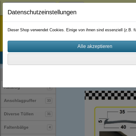
Login
Datenschutzeinstellungen
staufenbiel-berlin
Dieser Shop verwendet Cookies. Einige von ihnen sind essenziell (z.B.
Startseite
Produkte
Katalog
Firmenhistorie
AGB
Profile
Muster
(127)
Kategorien
Katalog
1
Anschlagpuffer
33
Diverse Tüllen
31
Faltenbälge
4