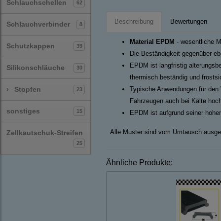
Schlauchschellen
62
Beschreibung
Bewertungen
Schlauchverbinder
8
Material EPDM
- wesentliche M
Schutzkappen
39
Die Beständigkeit gegenüber ebe
EPDM ist langfristig alterungsb
Silikonschläuche
30
thermisch beständig und frosts
›
Stopfen
Typische Anwendungen für den 
23
Fahrzeugen auch bei Kälte hoch
sonstiges
15
EPDM ist aufgrund seiner hohen
Alle Muster sind vom Umtausch ausge
Zellkautschuk-Streifen
25
Ähnliche Produkte: